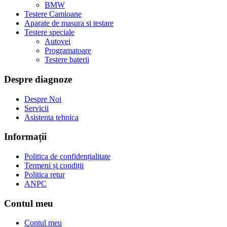
BMW
Testere Camioane
Aparate de masura si testare
Testere speciale
Autovei
Programatoare
Testere baterii
Despre diagnoze
Despre Noi
Servicii
Asistenta tehnica
Informații
Politica de confidențialitate
Termeni și condiții
Politica retur
ANPC
Contul meu
Contul meu