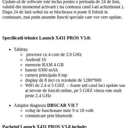
Update-ul de software este inclus pentru o perioada de 24 de luni,
valabil din momentul activarii ( nu conteaza cand l-ati achizitionat ).
Dupa 24 de luni softul nu se blocheaza si poate fi folosit in
continuare, mai putin anumite functii speciale care vor cere update.
Specificatii tehnice Launch X431 PROS V5.0:
Tableta:
procesor cu 4 core de 2.0 GHz
Android 10
memorie RAM 4 GB
baterie 6300 mAh
camera principala 8 mp
display de 8 inci cu rezolutie de 1280*800
WiFi de 2.4 si 5 GHZ – foarte util cand faci update sau
ai nevoie de functii online, pe 5 GHZ viteza este mult
peste 2.4 GHz
Adaptor diagnoza
DBSCAR VII 7
voltaj de functionare intre 9 si 18 volti
comunicare prin bluetooth
Pachetul
Launch X431 PROS V5.0
include: