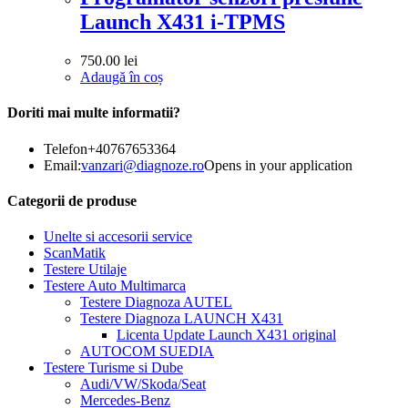
Launch X431 i-TPMS
750.00
lei
Adaugă în coș
Doriti mai multe informatii?
Telefon
+40767653364
Email:
vanzari@diagnoze.ro
Opens in your application
Categorii de produse
Unelte si accesorii service
ScanMatik
Testere Utilaje
Testere Auto Multimarca
Testere Diagnoza AUTEL
Testere Diagnoza LAUNCH X431
Licenta Update Launch X431 original
AUTOCOM SUEDIA
Testere Turisme si Dube
Audi/VW/Skoda/Seat
Mercedes-Benz