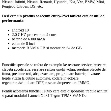
Nissan, Infiniti, Nissan, Renault, Hyundai, Kia, Vw, BMW, Mini,
Peugeot, Citroen, DS, etc.
Desi este un produs oarecum entry-level tableta este destul de
performanta:
android 10
2.0 GHZ procesor cu 4 core
baterie de 6300 mAh
ecran de 8 inci
memorie RAM 4 GB si stocare de 64 de GB
Functiile speciale se refera de exemplu la: resetare service, resetare
clapeta acceleratie, resetare senzor unghi volan, resetare placute de
frana, presiune roti, abs, evacuare, programare baterie, invatare
trepte viteza la cutiile automate, codare injectoare,
regenerare/schimbare DPF, resetare/imperechere IMMO.
Pentru accesarea functiei TPMS care este disponibila trebuie achitat
separat modulul Launch X431 Tsgun TPMS WAND.