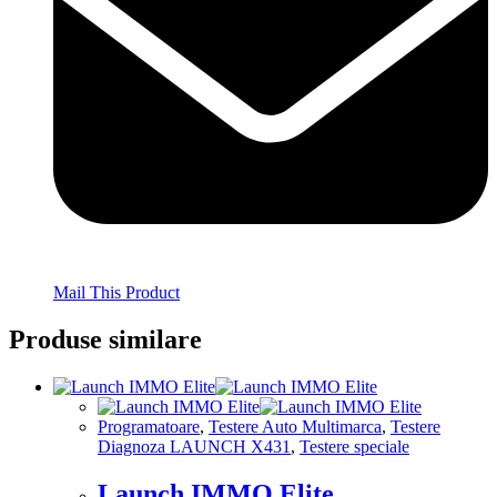
Mail This Product
Produse similare
Programatoare
,
Testere Auto Multimarca
,
Testere
Diagnoza LAUNCH X431
,
Testere speciale
Launch IMMO Elite