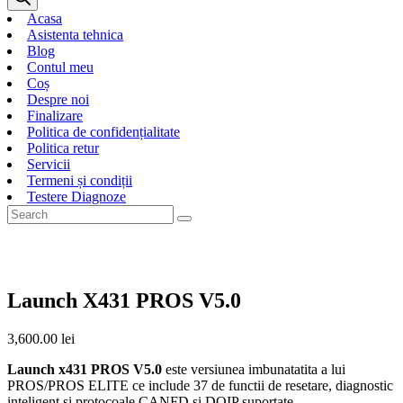
Acasa
Asistenta tehnica
Blog
Contul meu
Coș
Despre noi
Finalizare
Politica de confidențialitate
Politica retur
Servicii
Termeni și condiții
Testere Diagnoze
Launch X431 PROS V5.0
3,600.00
lei
Launch x431 PROS V5.0
este versiunea imbunatatita a lui
PROS/PROS ELITE ce include 37 de functii de resetare, diagnostic
inteligent si protocoale CANFD si DOIP suportate.