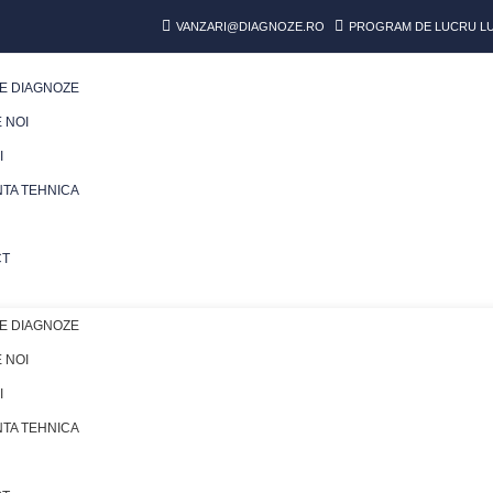
VANZARI@DIAGNOZE.RO
PROGRAM DE LUCRU LUN
E DIAGNOZE
 NOI
I
NTA TEHNICA
CT
E DIAGNOZE
 NOI
I
NTA TEHNICA