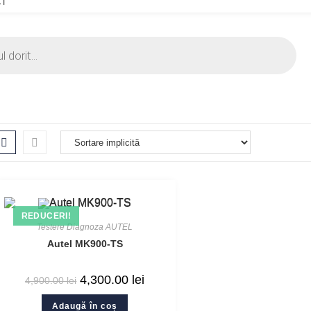
CT
REDUCERI!
Testere Diagnoza AUTEL
Autel MK900-TS
4,300.00
lei
4,900.00
lei
Adaugă în coș