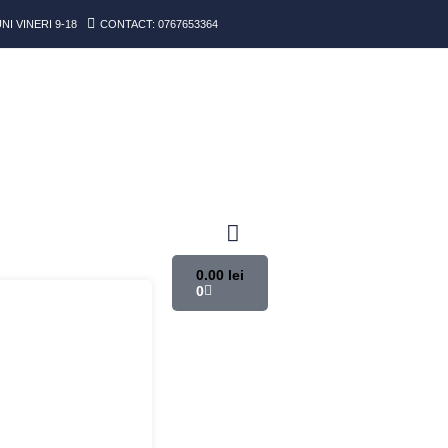
I VINERI 9-18
CONTACT: 0767653364
0.00
lei
0