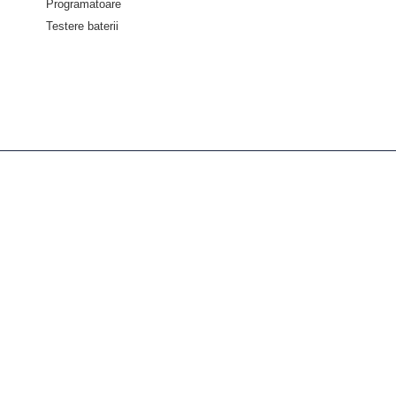
Programatoare
Testere baterii
Despre diagnoze
Despre Noi
Servicii
Asistenta tehnica
Informații
Politica de confidențialitate
Termeni și condiții
Politica retur