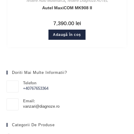
Testere Auto Multimarca
,
Testere Diagnoza AUTEL
Autel MaxiCOM MK908 II
7,390.00
lei
Adaugă în coș
Doriti Mai Multe Informatii?
Telefon
+40767653364
Email:
vanzari@diagnoze.ro
Categorii De Produse