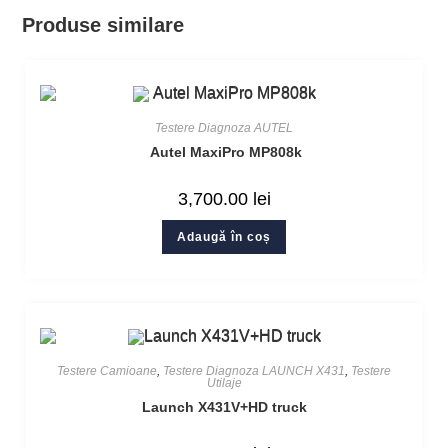
Produse similare
Testere Diagnoza AUTEL
Autel MaxiPro MP808k
3,700.00
lei
Adaugă în coș
Testere Camioane
,
Testere Diagnoza LAUNCH X431
,
Testere
Utilaje
Launch X431V+HD truck