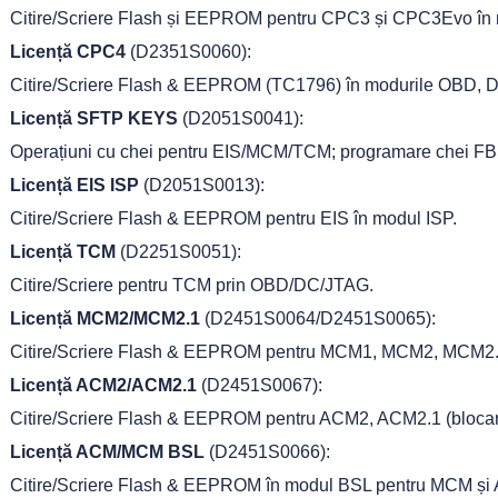
Citire/Scriere Flash și EEPROM pentru CPC3 și CPC3Evo în
Licență CPC4
(D2351S0060):
Citire/Scriere Flash & EEPROM (TC1796) în modurile OBD, 
Licență SFTP KEYS
(D2051S0041):
Operațiuni cu chei pentru EIS/MCM/TCM; programare chei FB
Licență EIS ISP
(D2051S0013):
Citire/Scriere Flash & EEPROM pentru EIS în modul ISP.
Licență TCM
(D2251S0051):
Citire/Scriere pentru TCM prin OBD/DC/JTAG.
Licență MCM2/MCM2.1
(D2451S0064/D2451S0065):
Citire/Scriere Flash & EEPROM pentru MCM1, MCM2, MCM2.
Licență ACM2/ACM2.1
(D2451S0067):
Citire/Scriere Flash & EEPROM pentru ACM2, ACM2.1 (blocar
Licență ACM/MCM BSL
(D2451S0066):
Citire/Scriere Flash & EEPROM în modul BSL pentru MCM și