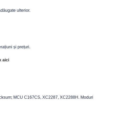
dăugate ulterior.
ațiuni și prețuri.
 aici
Checksum; MCU C167CS, XC2287, XC2288H. Moduri