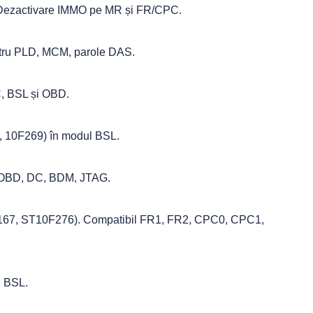
 Dezactivare IMMO pe MR și FR/CPC.
ntru PLD, MCM, parole DAS.
C, BSL și OBD.
 10F269) în modul BSL.
e OBD, DC, BDM, JTAG.
167, ST10F276). Compatibil FR1, FR2, CPC0, CPC1,
l BSL.