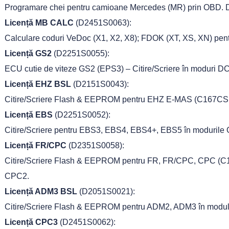
Programare chei pentru camioane Mercedes (MR) prin OBD.
Licență MB CALC
(D2451S0063):
Calculare coduri VeDoc (X1, X2, X8); FDOK (XT, XS, XN) pe
Licență GS2
(D2251S0055):
ECU cutie de viteze GS2 (EPS3) – Citire/Scriere în moduri D
Licență EHZ BSL
(D2151S0043):
Citire/Scriere Flash & EEPROM pentru EHZ E-MAS (C167CS,
Licență EBS
(D2251S0052):
Citire/Scriere pentru EBS3, EBS4, EBS4+, EBS5 în moduril
Licență FR/CPC
(D2351S0058):
Citire/Scriere Flash & EEPROM pentru FR, FR/CPC, CPC (C
CPC2.
Licență ADM3 BSL
(D2051S0021):
Citire/Scriere Flash & EEPROM pentru ADM2, ADM3 în modu
Licență CPC3
(D2451S0062):