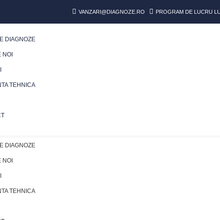
VANZARI@DIAGNOZE.RO
PROGRAM DE LUCRU LUN
E DIAGNOZE
 NOI
I
NTA TEHNICA
CT
E DIAGNOZE
 NOI
I
NTA TEHNICA