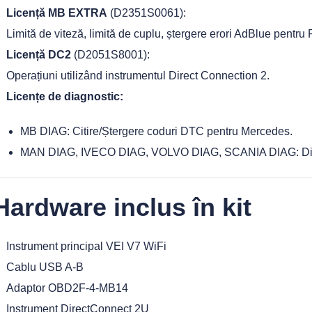
Licență MB EXTRA
(D2351S0061):
Limită de viteză, limită de cuplu, ștergere erori AdBlue pent
Licență DC2
(D2051S8001):
Operațiuni utilizând instrumentul Direct Connection 2.
Licențe de diagnostic:
MB DIAG: Citire/Ștergere coduri DTC pentru Mercedes.
MAN DIAG, IVECO DIAG, VOLVO DIAG, SCANIA DIAG: Diagn
Hardware inclus în kit
Instrument principal VEI V7 WiFi
Cablu USB A-B
Adaptor OBD2F-4-MB14
Instrument DirectConnect 2U