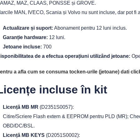
AMAZ, MAZ, CLAAS, PONSSE și GROVE.
arcile MAN, IVECO, Scania și Volvo nu sunt incluse, dar pot fi a
Actualizare și suport:
Abonament pentru 12 luni inclus.
Garanție hardware:
12 luni.
Jetoane incluse:
700
isponibilitatea de a efectua operațiuni utilizând jetoane:
Oper
entru a afla cum se consuma tocken-urile (jetoane) dati click
Licențe incluse în kit
Licență MB MR
(D2351S0057):
Citire/Scriere Flash extern & EEPROM pentru PLD (MR); 
OBD/DC/BSL.
Licență MB KEYS
(D2051S0002):