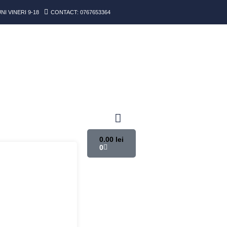
I VINERI 9-18
CONTACT: 0767653364
0.00
lei
0