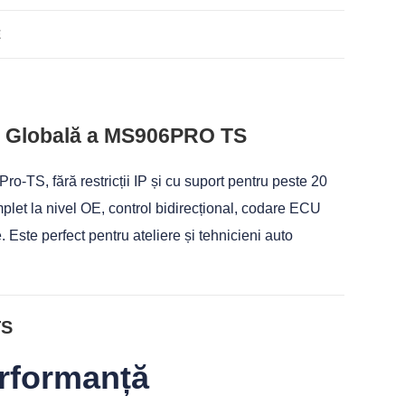
E
 Globală a MS906PRO TS
-TS, fără restricții IP și cu suport pentru peste 20
plet la nivel OE, control bidirecțional, codare ECU
 Este perfect pentru ateliere și tehnicieni auto
TS
rformanță