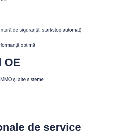
entură de siguranță, start/stop automat)
rformanță optimă
l OE
IMMO și alte sisteme
r
onale de service