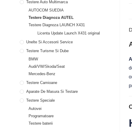
Testere Auto Multimarca
AUTOCOM SUEDIA
Testere Diagnoza AUTEL
Testere Diagnoza LAUNCH X431
D
Licenta Update Launch X431 original
Unelte Si Accesorii Service
Testere Turisme Si Dube
A
BMW
Audi/VW/Skoda/Seat
d
Mercedes-Benz
o
Testere Camioane
p
Aparate De Masura Si Testare
Testere Speciale
C
Autovei
Programatoare
Testere baterii