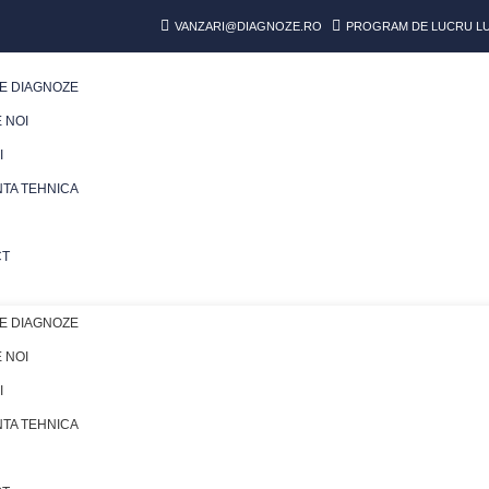
VANZARI@DIAGNOZE.RO
PROGRAM DE LUCRU LUN
E DIAGNOZE
 NOI
I
NTA TEHNICA
CT
E DIAGNOZE
 NOI
I
NTA TEHNICA