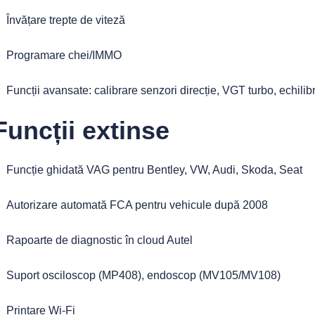
Învățare trepte de viteză
Programare chei/IMMO
Funcții avansate: calibrare senzori direcție, VGT turbo, echilibrar
Funcții extinse
Funcție ghidată VAG pentru Bentley, VW, Audi, Skoda, Seat
Autorizare automată FCA pentru vehicule după 2008
Rapoarte de diagnostic în cloud Autel
Suport osciloscop (MP408), endoscop (MV105/MV108)
Printare Wi-Fi