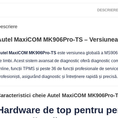
DESCRIER
escriere
Autel MaxiCOM MK906Pro-TS – Versiunea
utel MaxiCOM MK906Pro-TS
este versiunea globală a MS906Pro
e limbi. Acest sistem avansat de diagnostic oferă diagnostic com
nline, funcții TPMS și peste 36 de funcții profesionale de service.
rofesioniști, asigurând diagnostic și întreținere rapidă și precisă.
aracteristici cheie Autel MaxiCOM MK906Pro-
Hardware de top pentru pe