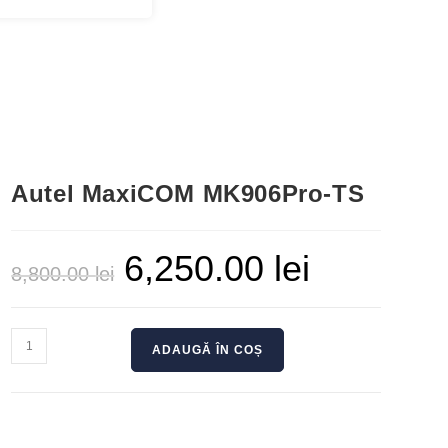
Autel MaxiCOM MK906Pro-TS
6,250.00
lei
8,800.00
lei
ADAUGĂ ÎN COȘ