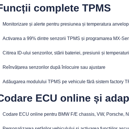
Funcții complete TPMS
Monitorizare și alerte pentru presiunea și temperatura anvelop
Activarea a 99% dintre senzorii TPMS și programarea MX-Sen
Citirea ID-ului senzorilor, stării bateriei, presiunii și temperatu
Reînvățarea senzorilor după înlocuire sau ajustare
Adăugarea modulului TPMS pe vehicule fără sistem factory 
Codare ECU online și adapt
Codare ECU online pentru BMW F/E chassis, VW, Porsche, Nis
Personalizarea setărilor vehiculului și activarea funcțiilor asc