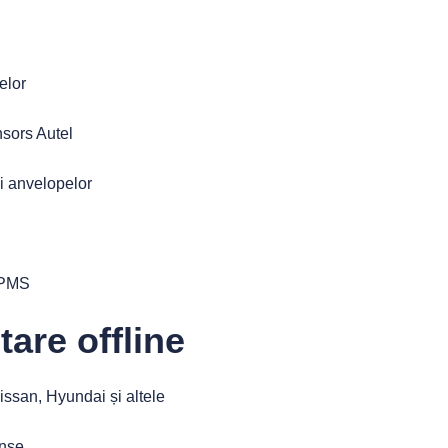
elor
sors Autel
rii anvelopelor
TPMS
are offline
san, Hyundai și altele
unse