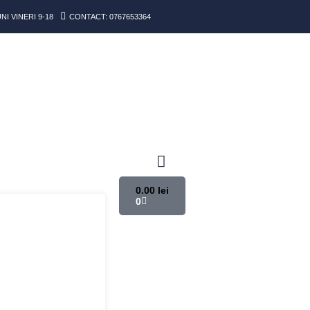
I VINERI 9-18
CONTACT: 0767653364
0.00
lei
0