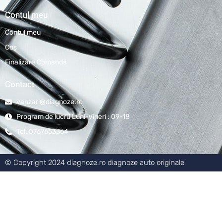
Contul meu
Contul meu
Coş
Finalizare Comandă
Contact
vanzari@diagnoze.ro
Program de lucru Luni-Vineri : 09-18
Tel: 0767653364
© Copyright 2024 diagnoze.ro diagnoze auto originale