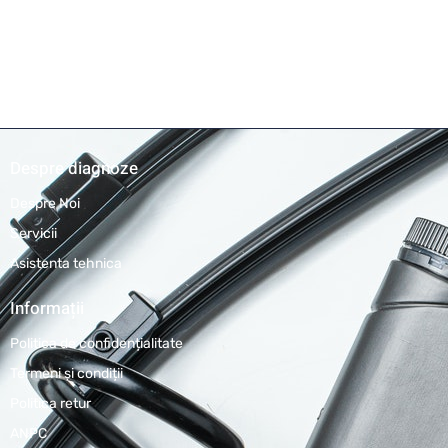
Despre diagnoze
Despre Noi
Servicii
Asistenta tehnica
Informații
Politica de confidențialitate
Termeni și condiții
Politica retur
ANPC