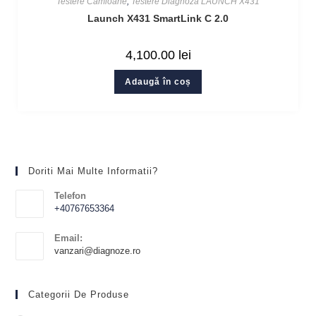
Testere Camioane
,
Testere Diagnoza LAUNCH X431
Launch X431 SmartLink C 2.0
4,100.00
lei
Adaugă în coș
Doriti Mai Multe Informatii?
Telefon
+40767653364
Email:
vanzari@diagnoze.ro
Categorii De Produse