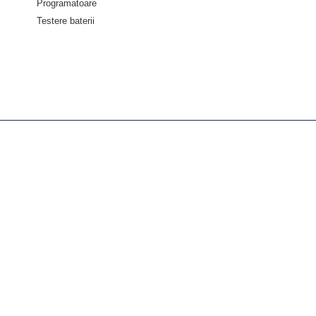
Programatoare
Testere baterii
Despre diagnoze
Despre Noi
Servicii
Asistenta tehnica
Informații
Politica de confidențialitate
Termeni și condiții
Politica retur