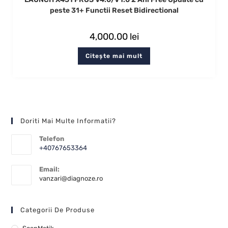
peste 31+ Functii Reset Bidirectional
4,000.00
lei
Citește mai mult
Doriti Mai Multe Informatii?
Telefon
+40767653364
Email:
vanzari@diagnoze.ro
Categorii De Produse