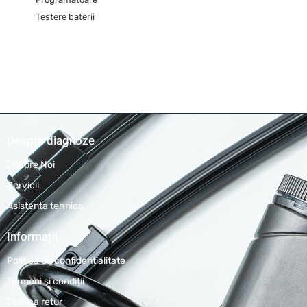
Testere baterii
Despre diagnoze
Despre Noi
Servicii
Asistenta tehnica
Informații
Politica de confidențialitate
Termeni și condiții
Politica retur