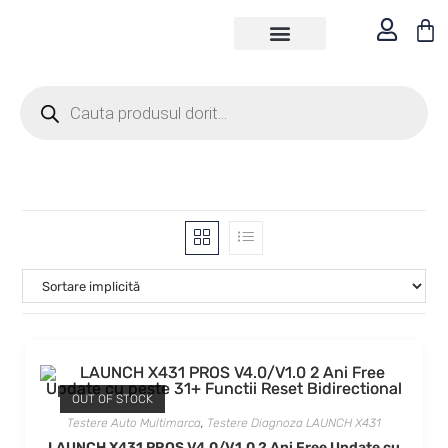
TESTERE DIAGNOZE
DESPRE NOI
ASISTENTA TEHNICA
OUT OF STOCK
Testere Auto Multimarca
,
Testere Diagnoza LAUNCH X431
LAUNCH X431 PROS V4.0/V1.0 2 Ani Free Update cu