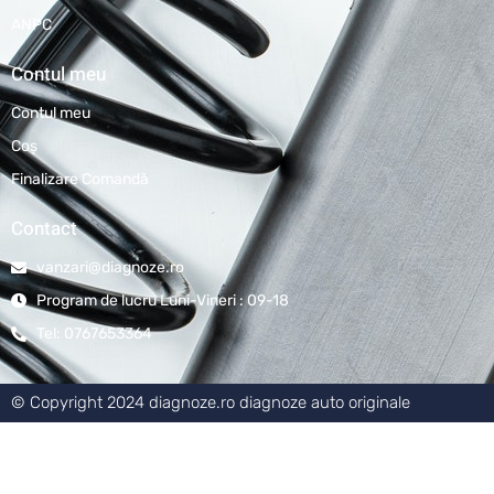
ANPC
Contul meu
Contul meu
Coş
Finalizare Comandă
Contact
vanzari@diagnoze.ro
Program de lucru Luni-Vineri : 09-18
Tel: 0767653364
© Copyright 2024 diagnoze.ro diagnoze auto originale