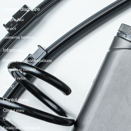
Despre diagnoze
Despre Noi
Servicii
Asistenta tehnica
Informații
Politica de confidențialitate
Termeni și condiții
Politica retur
ANPC
Contul meu
Contul meu
Coş
Finalizare Comandă