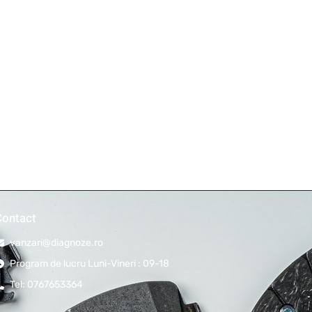
Contact
vanzari@diagnoze.ro
Program de lucru Luni-Vineri : 09-18
Tel: 0767653364