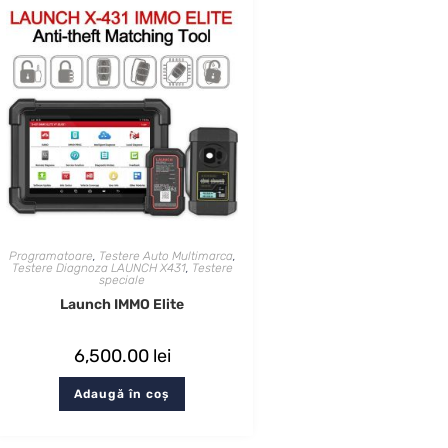
Programatoare
,
Testere Auto Multimarca
,
Testere Diagnoza LAUNCH X431
,
Testere
speciale
Launch IMMO Elite
6,500.00
lei
Adaugă în coș