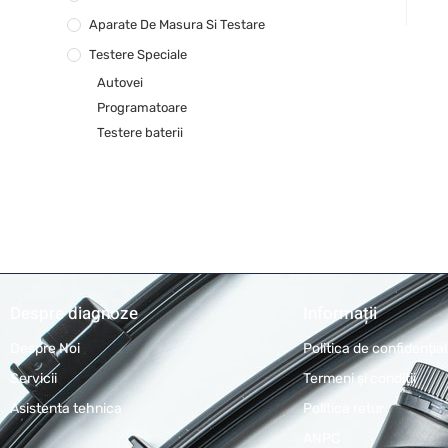
Aparate De Masura Si Testare
Testere Speciale
Autovei
Programatoare
Testere baterii
Despre diagnoze
Informații
Despre Noi
Politica de confidențial
Servicii
Termeni și condiții
Asistenta tehnica
Politica retur
ANPC