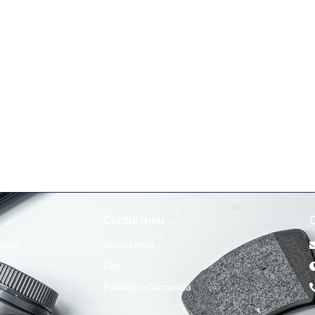
Contul meu
itate
Contul meu
Coş
Finalizare Comandă