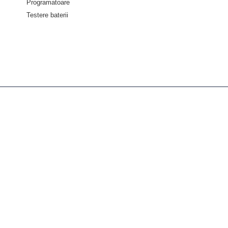
Programatoare
Testere baterii
Despre diagnoze
Despre Noi
Servicii
Asistenta tehnica
Informații
Politica de confidențialitate
Termeni și condiții
Politica retur