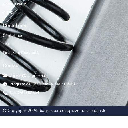
Politica retur
ANPC
Contul meu
Contul meu
Coş
Finalizare Comandă
Contact
vanzari@diagnoze.ro
Program de lucru Luni-Vineri : 09-18
Tel: 0767653364
© Copyright 2024 diagnoze.ro diagnoze auto originale