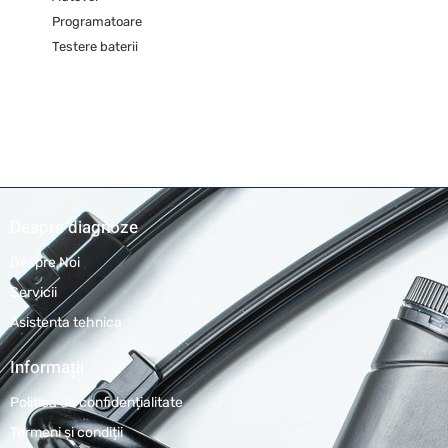
Programatoare
Testere baterii
Despre diagnoze
Despre Noi
Servicii
Asistenta tehnica
Informații
Politica de confidențialitate
Termeni și condiții