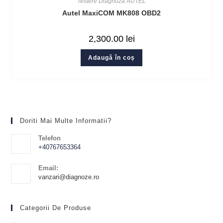
Testere Diagnoza AUTEL
Autel MaxiCOM MK808 OBD2
2,300.00
lei
Adaugă în coș
Doriti Mai Multe Informatii?
Telefon
+40767653364
Email:
vanzari@diagnoze.ro
Categorii De Produse