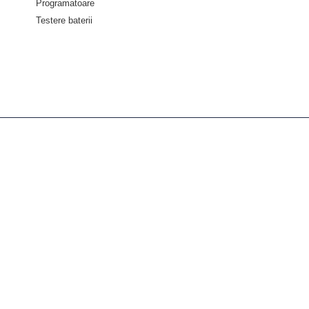
Programatoare
Testere baterii
Despre diagnoze
Despre Noi
Servicii
Asistenta tehnica
Informații
Politica de confidențialitate
Termeni și condiții
Politica retur