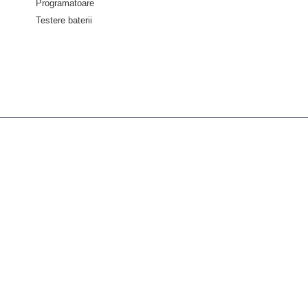
Programatoare
Testere baterii
Despre diagnoze
Despre Noi
Servicii
Asistenta tehnica
Informații
Politica de confidențialitate
Termeni și condiții
Politica retur