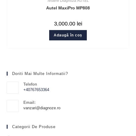
Testere Diagnoza AUTEL
Autel MaxiPro MP808
3,000.00
lei
Adaugă în coș
Doriti Mai Multe Informatii?
Telefon
+40767653364
Email:
vanzari@diagnoze.ro
Categorii De Produse