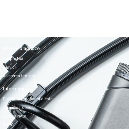
Despre diagnoze
Despre Noi
Servicii
Asistenta tehnica
Informații
Politica de confidențialitate
Termeni și condiții
Politica retur
ANPC