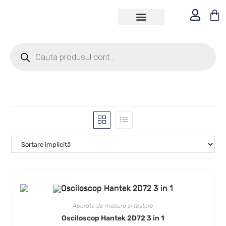
TESTERE DIAGNOZE
DESPRE NOI
ASISTENTA TEHNICA
Aparate de masura si testare
Osciloscop Hantek 2D72 3 in 1