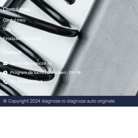
Contul meu
Contul meu
Coş
Finalizare Comandă
Contact
vanzari@diagnoze.ro
Program de lucru Luni-Vineri : 09-18
Tel: 0767653364
© Copyright 2024 diagnoze.ro diagnoze auto originale